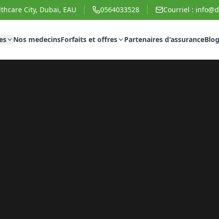
thcare City, Dubai, EAU
0564033528
Courriel :
info@d
es
Nos medecins
Forfaits et offres
Partenaires d'assurance
Blo