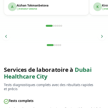
sympathi
Aizhan Tokmanbetova
Kirs
A
K
PATIENT VERIFIE
PAT
Temoignage de patient verifie
Temo
Services de laboratoire à
Dubai
Healthcare City
Tests diagnostiques complets avec des résultats rapides
et précis
Tests complets
Resultats le jour meme