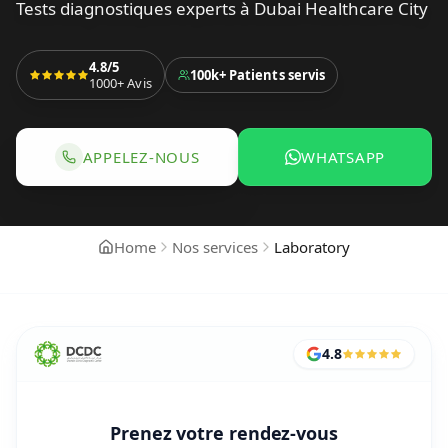
Tests diagnostiques experts à Dubai Healthcare City
4.8/5
100k+
Patients servis
1000+
Avis
APPELEZ-NOUS
WHATSAPP
APPELER POUR RÉSERVER SERVICES DE L
WHATSAPP POU
Home
Nos services
Laboratory
4.8
Prenez votre rendez-vous