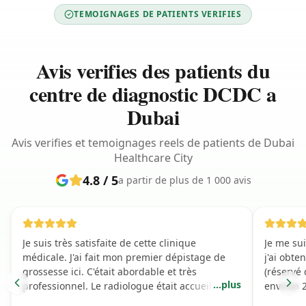
TEMOIGNAGES DE PATIENTS VERIFIES
Avis verifies des patients du
centre de diagnostic DCDC a
Dubai
Avis verifies et temoignages reels de patients de Dubai
Healthcare City
4.8 / 5
a partir de plus de 1 000 avis
Je suis très satisfaite de cette clinique
Je me su
médicale. J'ai fait mon premier dépistage de
j'ai obt
grossesse ici. C'était abordable et très
(réservé 
...
plus
professionnel. Le radiologue était accueillant,
environ 2
gentil et a rendu l'expérience formidable.
plus de 3