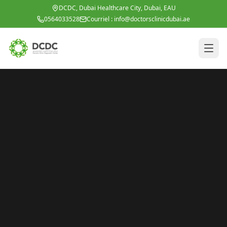
Aller au contenu principal
DCDC, Dubai Healthcare City, Dubai, EAU
0564033528
Courriel :
info@doctorsclinicdubai.ae