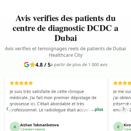
Avis verifies des patients du
centre de diagnostic DCDC a
Dubai
Avis verifies et temoignages reels de patients de Dubai
Healthcare City
4.8 / 5
a partir de plus de 1 000 avis
Je suis très satisfaite de cette clinique
Je me su
médicale. J'ai fait mon premier dépistage de
j'ai obt
grossesse ici. C'était abordable et très
(réservé 
...
plus
professionnel. Le radiologue était accueillant,
environ 2
gentil et a rendu l'expérience formidable.
plus de 3
sympathi
Aizhan Tokmanbetova
Kirs
A
K
PATIENT VERIFIE
PAT