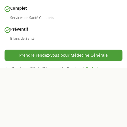
Complet
Services de Santé Complets
Préventif
Bilans de Santé
Prendre rendez-vous pour Médecine Générale
Au Doctors Clinic Diagnostic Center à
Dubai
Healthcare City
, notre médecin généraliste fournit des
soins primaires complets pour vous maintenir, vous et
votre famille, en bonne santé. Nos GPs sont votre
premier point de contact pour un diagnostic, un
traitement et une prévention experts. Nous offrons
des consultations GP et des services de clinique sans
rendez-vous, ainsi que des services complets de
médecine interne.