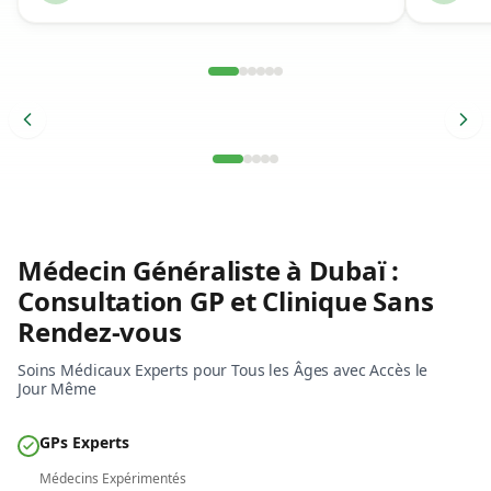
Temoignage de patient verifie
Temo
Médecin Généraliste à Dubaï :
Consultation GP et Clinique Sans
Rendez-vous
Soins Médicaux Experts pour Tous les Âges avec Accès le
Jour Même
GPs Experts
Resultats le jour meme
Médecins Expérimentés