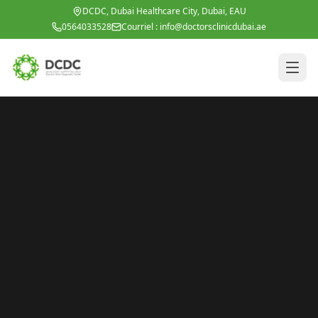
Aller au contenu principal
DCDC, Dubai Healthcare City, Dubai, EAU
0564033528
Courriel :
info@doctorsclinicdubai.ae