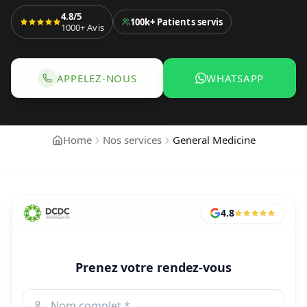
4.8/5
100k+
Patients servis
1000+
Avis
APPELEZ-NOUS
WHATSAPP
APPELER POUR RÉSERVER MÉDECINE GÉNÉ
WHATSAPP POU
Home
Nos services
General Medicine
4.8
Prenez votre rendez-vous