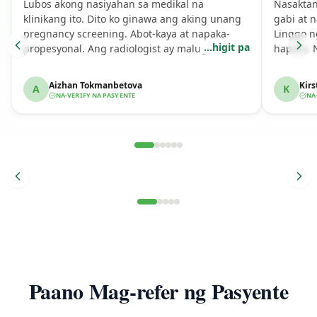
Lubos akong nasiyahan sa medikal na
Nasaktan
klinikang ito. Dito ko ginawa ang aking unang
gabi at 
pregnancy screening. Abot-kaya at napaka-
Linggo n
...
higit pa
propesyonal. Ang radiologist ay malugod,
hapon). 
mabait, at nagpaganda ng karanasan.
natapos 
mangha, 
Aizhan Tokmanbetova
Kirs
A
K
NA-VERIFY NA PASYENTE
NA
Na-verify na Kwento ng Pasyente
Na-v
Paano Mag-refer ng Pasyente