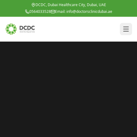
Lumipat sa pangunahing nilalaman
DCDC, Dubai Healthcare City, Dubai, UAE
0564033528
Email:
info@doctorsclinicdubai.ae