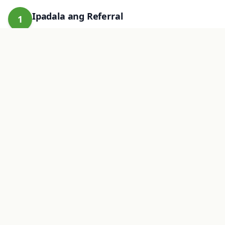
Ipadala ang Referral
1
Makipag-ugnayan sa amin sa pamamagitan ng
WhatsApp o telepono kasama ang detalye ng
pasyente at kinakailangang imaging.
Mag-iskedyul Kami para sa Pasyente
2
Nagbu-book ang aming koponan ng
pinakamaagang slot at direktang nakikipag-
ugnayan sa pasyente.
Tanggapin ang Ulat
3
Ang ulat ng imaging at mga larawan ay
ipapadala sa inyo nang digital — sa parehong
araw para sa karamihan ng mga pag-aaral.