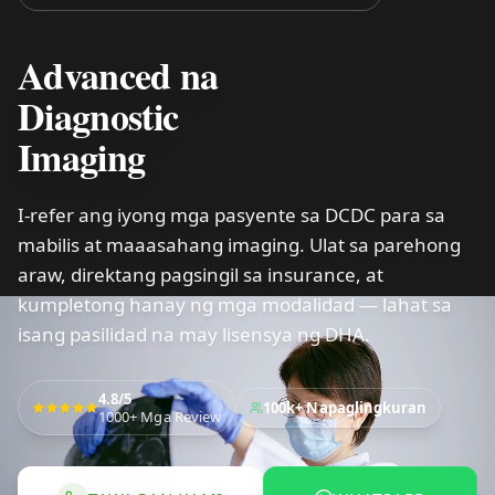
Advanced na
Diagnostic
Imaging
I-refer ang iyong mga pasyente sa DCDC para sa
mabilis at maaasahang imaging. Ulat sa parehong
araw, direktang pagsingil sa insurance, at
kumpletong hanay ng mga modalidad — lahat sa
isang pasilidad na may lisensya ng DHA.
4.8/5
100k+
Napaglingkuran
1000+
Mga Review