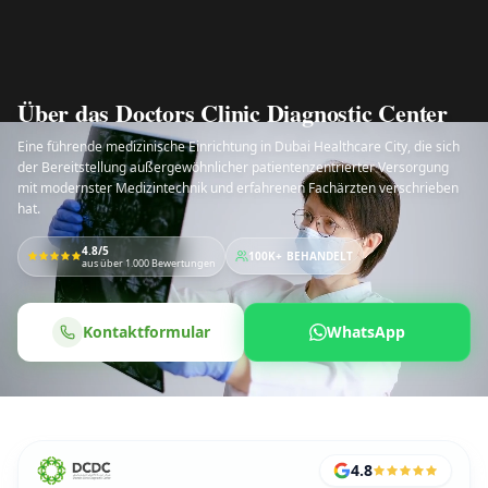
Über das Doctors Clinic Diagnostic Center
Eine führende medizinische Einrichtung in Dubai Healthcare City, die sich
der Bereitstellung außergewöhnlicher patientenzentrierter Versorgung
mit modernster Medizintechnik und erfahrenen Fachärzten verschrieben
hat.
4.8/5
100K+
BEHANDELT
aus über 1.000 Bewertungen
Kontaktformular
WhatsApp
4.8