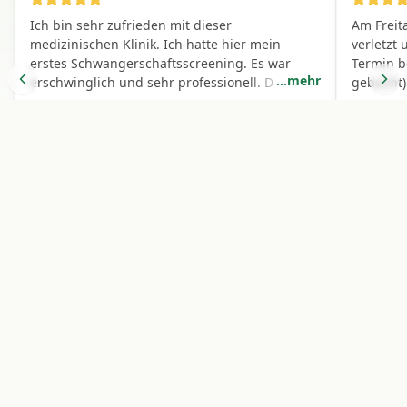
Ich bin sehr zufrieden mit dieser
Am Freit
medizinischen Klinik. Ich hatte hier mein
verletzt
erstes Schwangerschaftsscreening. Es war
Termin 
...
mehr
erschwinglich und sehr professionell. Der
gebucht)
Radiologe war einladend, freundlich und
und war 
machte die Erfahrung großartig.
Das Team
Aizhan Tokmanbetova
Kirs
A
K
effizient.
VERIFIZIERTER PATIENT
VER
Verifizierter Patientenbericht
Verif
Über das Doctors Clinic Diagnostic
Center