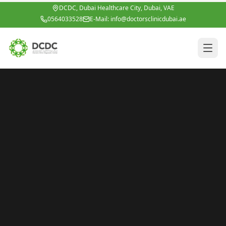
Zum Hauptinhalt springen
DCDC, Dubai Healthcare City, Dubai, VAE
0564033528
E-Mail:
info@doctorsclinicdubai.ae