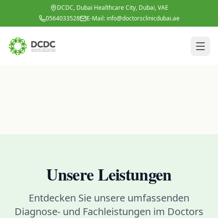
Zum Hauptinhalt springen
DCDC, Dubai Healthcare City, Dubai, VAE
0564033528
E-Mail:
info@doctorsclinicdubai.ae
Unsere Leistungen
Entdecken Sie unsere umfassenden
Diagnose- und Fachleistungen im Doctors