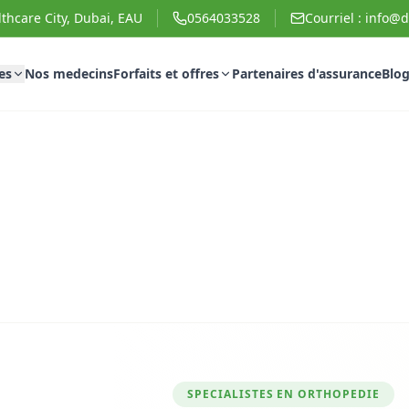
thcare City, Dubai, EAU
0564033528
Courriel :
info@d
es
Nos medecins
Forfaits et offres
Partenaires d'assurance
Blo
SPECIALISTES EN ORTHOPEDIE