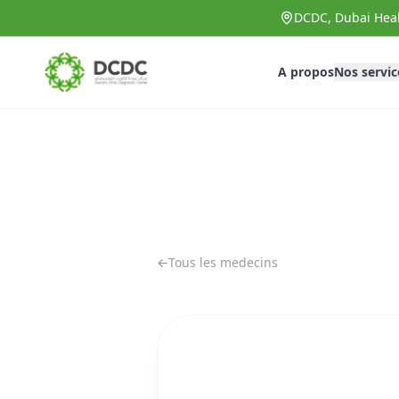
Aller au contenu principal
DCDC, Dubai Heal
A propos
Nos servic
←
Tous les medecins