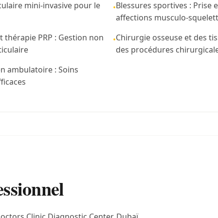
culaire mini-invasive pour le
Blessures sportives : Prise
•
affections musculo-squelett
 et thérapie PRP : Gestion non
Chirurgie osseuse et des ti
•
ticulaire
des procédures chirurgical
n ambulatoire : Soins
ficaces
essionnel
ctors Clinic Diagnostic Center, Dubaï