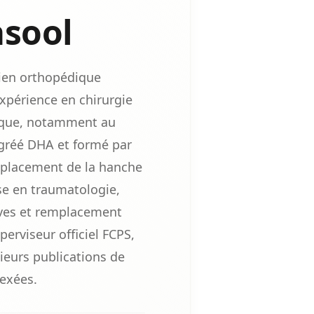
asool
gien orthopédique
expérience en chirurgie
ique, notamment au
agréé DHA et formé par
mplacement de la hanche
se en traumatologie,
ives et remplacement
perviseur officiel FCPS,
sieurs publications de
exées.