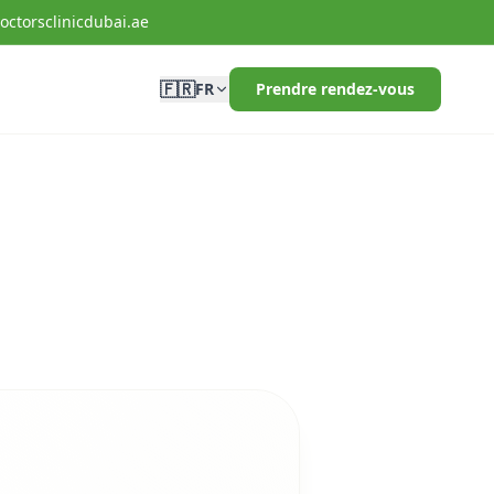
octorsclinicdubai.ae
🇫🇷
g
FR
Prendre rendez-vous