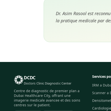
Dr. Asim Rasool est reconnu
la pratique medicale par de
Services po
DCDC
Doctors Clinic Diagnostic Center
IRM a Duba
Centre de diagnostic de premier plan a
Scanner a 
Dubai Healthcare City, offrant une
imagerie medicale avancee et des soins
Densitomet
centres sur le patient.
Cardiologi