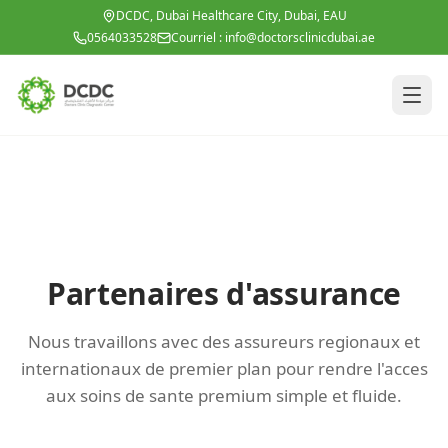
Aller au contenu principal
DCDC, Dubai Healthcare City, Dubai, EAU
0564033528
Courriel :
info@doctorsclinicdubai.ae
Partenaires d'assurance
Nous travaillons avec des assureurs regionaux et
internationaux de premier plan pour rendre l'acces
aux soins de sante premium simple et fluide.