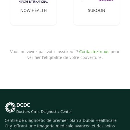
NOW HEALTH
SUKOON
Vous ne voyez pas votre assureur ?
Contactez-nous
pour
verifier l'eligibilite de votre couverture.
DCDC
Doctors Clinic Diagnostic Center
Centre de diagnostic de premier plan a Dubai Healthcare
City, offrant une imagerie medicale avancee et des soins