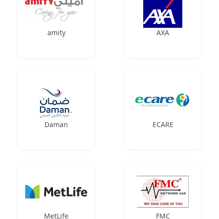
amity
AXA
Daman
ECARE
MetLife
FMC