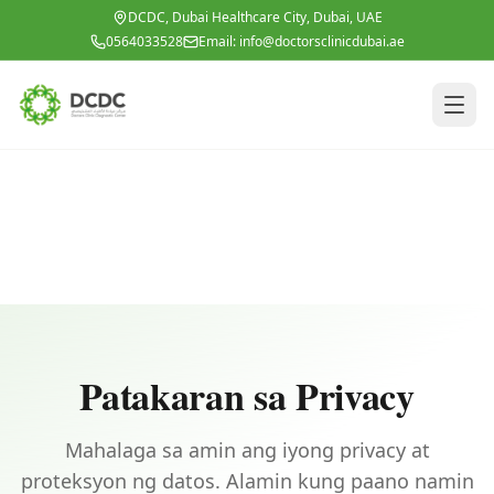
Lumipat sa pangunahing nilalaman
DCDC, Dubai Healthcare City, Dubai, UAE
0564033528
Email:
info@doctorsclinicdubai.ae
Patakaran sa Privacy
Mahalaga sa amin ang iyong privacy at
proteksyon ng datos. Alamin kung paano namin