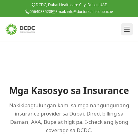
Lumipat sa pangunahing nilalaman
DCDC, Dubai Healthcare City, Dubai, UAE
0564033528
Email:
info@doctorsclinicdubai.ae
Mga Kasosyo sa Insurance
Nakikipagtulungan kami sa mga nangungunang
insurance provider sa Dubai. Direct billing sa
Daman, AXA, Bupa at higit pa. I-check ang iyong
coverage sa DCDC.