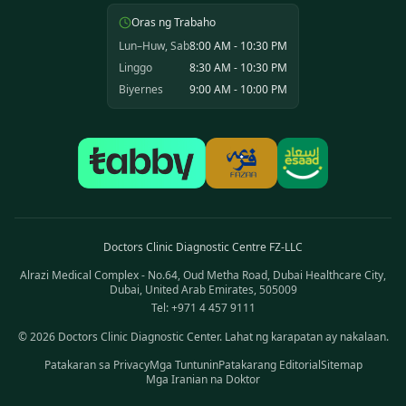
Oras ng Trabaho
Lun–Huw, Sab
8:00 AM - 10:30 PM
Linggo
8:30 AM - 10:30 PM
Biyernes
9:00 AM - 10:00 PM
Doctors Clinic Diagnostic Centre FZ-LLC
Alrazi Medical Complex - No.64, Oud Metha Road, Dubai Healthcare City,
Dubai, United Arab Emirates, 505009
Tel: +971 4 457 9111
©
2026
Doctors Clinic Diagnostic Center
.
Lahat ng karapatan ay nakalaan.
Patakaran sa Privacy
Mga Tuntunin
Patakarang Editorial
Sitemap
Mga Iranian na Doktor