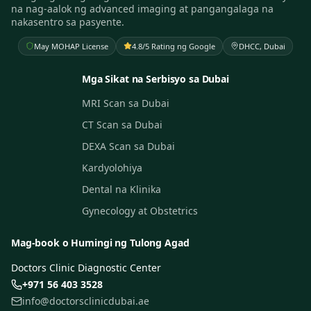
na nag-aalok ng advanced imaging at pangangalaga na
nakasentro sa pasyente.
May MOHAP License
4.8/5 Rating ng Google
DHCC, Dubai
Mga Sikat na Serbisyo sa Dubai
MRI Scan sa Dubai
CT Scan sa Dubai
DEXA Scan sa Dubai
Kardyolohiya
Dental na Klinika
Gynecology at Obstetrics
Mag-book o Humingi ng Tulong Agad
Doctors Clinic Diagnostic Center
+971 56 403 3528
info@doctorsclinicdubai.ae