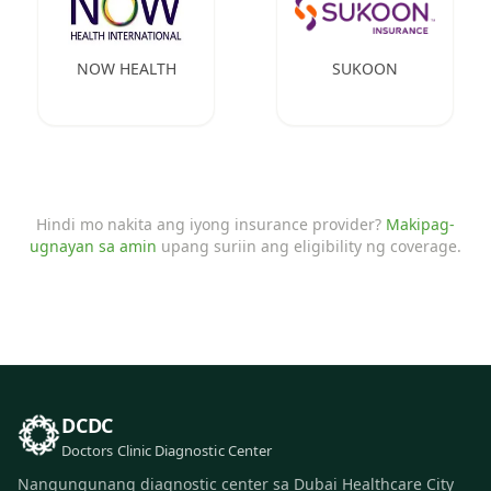
NOW HEALTH
SUKOON
Hindi mo nakita ang iyong insurance provider?
Makipag-
ugnayan sa amin
upang suriin ang eligibility ng coverage.
DCDC
Doctors Clinic Diagnostic Center
Nangungunang diagnostic center sa Dubai Healthcare City