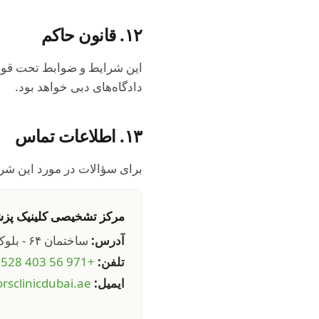
۱۲. قانون حاکم
این شرایط و ضوابط تحت قوان
دادگاه‌های دبی خواهد بود.
۱۳. اطلاعات تماس
برای سؤالات در مورد این شرای
مرکز تشخیصی کلینیک پز
آدرس:
ساختمان ۶۴ - بلوک A جاده عود متحا - ام حریر دوم، شهر سلامت دبی - دبی - امارات متحده عربی
تلفن:
+971 56 403 3528
ایمیل:
rsclinicdubai.ae