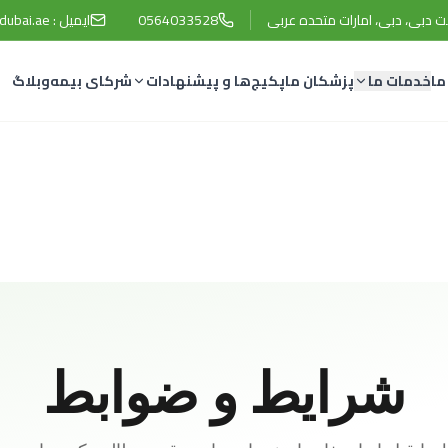
0564033528
ایمیل :
dubai.ae
ما
خدمات ما
پزشکان ما
پکیج‌ها و پیشنهادات
شرکای بیمه
وبلاگ
شرایط و ضوابط