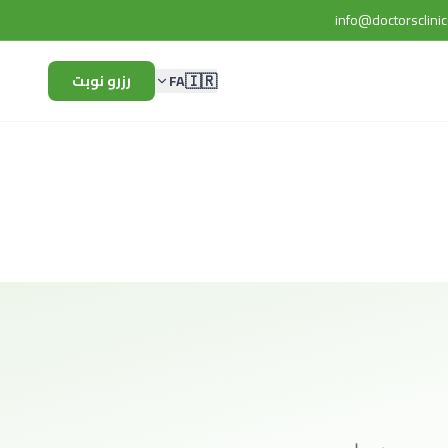
info@doctorsclinic
🇮🇷
FA
رزرو نوبت