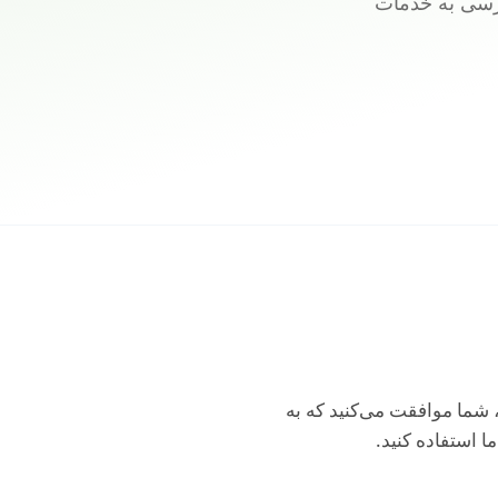
ترسی به خدمات
زشکان ("DCDC"، "ما"، "ما را" یا "ما")، شما موافقت می‌کنید که به
ا استفاده کنید.