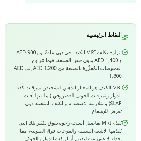
النقاط الرئيسية
تتراوح تكلفة MRI الكتف في دبي عادةً بين AED 900
و AED 1,400 بدون حقن الصبغة، فيما تتراوح
الفحوصات المُعزَّزة بالصبغة من AED 1,200 إلى AED
1,800
MRI الكتف هو المعيار الذهبي لتشخيص تمزقات كفة
الدوار وتمزقات الحوف الغضروفي (بما فيها آفات
SLAP) ومتلازمة الاصطدام والكتف المتجمد دون
تعرض للإشعاع
يُقدّم MRI تفاصيل أنسجة رخوة تفوق بكثير تلك التي
يُقدّمها الأشعة السينية والموجات فوق الصوتية، مما
يجعله لا غنى عنه لتقييم أوتار كفة الدوار والحوف