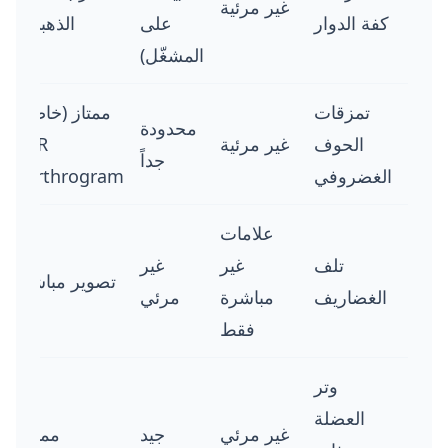
غير مرئية
كفة الدوار
على
الذهبي)
المشغّل)
تمزقات
ممتاز (خاصة
محدودة
الحوف
غير مرئية
MR
جداً
الغضروفي
arthrogram)
علامات
تلف
غير
غير
تصوير مباشر
الغضاريف
مباشرة
مرئي
فقط
وتر
العضلة
غير مرئي
جيد
ممتاز