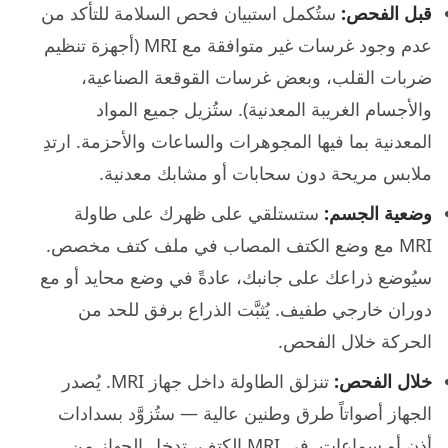
قبل الفحص:
ستُكمل استبيان فحص السلامة للتأكد من
عدم وجود غرسات غير متوافقة مع MRI (أجهزة تنظيم
ضربات القلب، وبعض غرسات القوقعة الصناعية،
والأجسام الغريبة المعدنية). ستُزيل جميع المواد
المعدنية بما فيها المجوهرات والساعات والأحزمة. ارتدِ
ملابس مريحة دون سحابات أو مشابك معدنية.
وضعية الجسم:
ستستلقي على ظهرك على طاولة
MRI مع وضع الكتف المصاب في ملف كتف مخصص.
سيُوضع ذراعك على جانبك، عادةً في وضع محايد أو مع
دوران خارجي طفيف. يُثبَّت الذراع برفق للحد من
الحركة خلال الفحص.
خلال الفحص:
تنزلق الطاولة داخل جهاز MRI. يُصدر
الجهاز أصواتاً طرق وطنين عالية — ستُزوَّد بسدادات
أذن أو سماعات. في MRI الكتف، تدخل الجهاز من