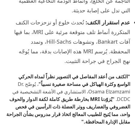
الناجمة عن الخلع)، وأنماط الوذمة النخاعية العظمية
التي تدل على إصابة حديثة.
عدم استقرار الكتف:
تُحدث خلوع أو تزحزحات الكتف
المتكررة أنماط تلف متوقعة مرئية على MRI، بما فيها
آفات Bankart، وتشوهات Hill-Sachs، وتمدد
المحفظة. يُرسم MRI هذه الإصابات بدقة، مما يُوجّه
نهج الجراح في جراحة التثبيت.
"الكتف من أعقد المفاصل في التصوير نظراً لمداه الحركي
الواسع وكثرة الهياكل في مساحة صغيرة نسبياً"
، يُوضّح Dr.
Osama Elzamzami، الاستشاري في الأشعة التشخيصية في
DCDC.
"يُزوّدنا MRI بخارطة طريق كاملة لكفة الدوار والحوف
الغضروفي والغضاريف ووتر العضلة ذات الرأسين في فحص
واحد، مما يُتيح للطبيب المعالج اتخاذ قرار مدروس بشأن الجراحة
مقابل الإدارة المحافظة."