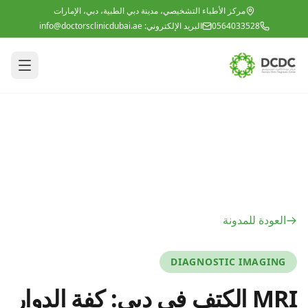
خطي إلى المحتوى الرئيسي
مركز الأطباء التشخيصي، مدينة دبي الطبية، دبي، الإمارات
0564033528
البريد الإلكتروني:
info@doctorsclinicdubai.ae
العودة للمدونة
DIAGNOSTIC IMAGING
MRI الكتف في دبي: كفة الدوار