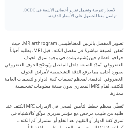
الأسعار تقريبية وتشمل تقرير أخصائي الأشعة في DCDC.
تواصل معنا للحصول على الأسعار الدقيقة.
تصوير المفصل بالرنين المغناطيسي MR arthrogram، حيث
تُحقن الصبغة مباشرةً في مفصل الكتف قبل MRI، يطلبه أحياناً
جراحو العظام حين يُشتبه بشدة في وجود تمزق الحوف
الغضروفي. تُمدّد الصبغة داخل المفصل ويُوضّح الحوف الغضروفي
بصورة أجلى، مما يرفع الدقة التشخيصية لأمراض الحوف
الغضروفي الدقيقة. لمعظم تقييمات كفة الدوار والتقييمات العامة
للكتف، يُقدّم MRI المعياري بدون صبغة معلومات تشخيصية
ممتازة.
تُغطّي معظم خطط التأمين الصحي في الإمارات MRI الكتف عند
طلبه من طبيب مرخص مع مؤشر سريري موثّق كالاشتباه في
تمزق كفة الدوار أو التقييم بعد الخلع أو استمرار ألم الكتف.
تُساعد DCDC المرضى في الحصول على موافقة التأمين