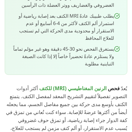
الغضروفي والغضاريف ووتر العضلة ذات الرأسين
يطلب طبيبك عادةً MRI الكتف بعد إصابة رياضية أو
استمرار ألم الكتف لأكثر من 4-6 أسابيع أو عدم
الاستقرار أو محدودية مدى الحركة التي لم تستجب
للعلاج المحافظ
يستغرق الفحص نحو 30-45 دقيقة وهو غير مؤلم تماماً
ولا يستلزم عادةً تحضيراً خاصاً إلا إذا كانت الصبغة
التباينية مطلوبة
يُعدّ
فحص
الرنين المغناطيسي (MRI) للكتف
أكثر أدوات
التصوير تفصيلاً لتقييم التشريح المعقد لمفصل الكتف. يتمتع
الكتف بأوسع مدى حركة بين جميع مفاصل الجسم، مما يجعله
أيضاً من أكثرها عرضةً للإصابة. سواء كنت تُعاني من تمزق في
كفة الدوار جراء إصابة رياضية، أو تمزق حوف غضروفي
يُسبب عدم الاستقرار، أو ألم كتف مزمن لم يستجب للعلاج،