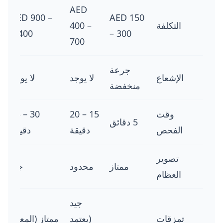
AED
AED 900 –
AED 150
التكلفة
400 –
1,400
– 300
700
جرعة
الإشعاع
لا يوجد
لا يوجد
منخفضة
وقت
15 – 20
30 – 45
5 دقائق
الفحص
دقيقة
دقيقة
تصوير
ممتاز
محدود
جيد
العظام
جيد
تمزقات
(يعتمد
ممتاز (المعيار