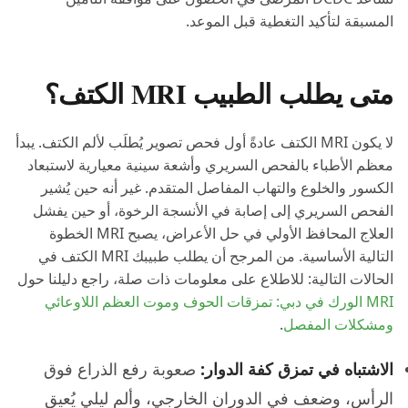
المسبقة لتأكيد التغطية قبل الموعد.
متى يطلب الطبيب MRI الكتف؟
لا يكون MRI الكتف عادةً أول فحص تصوير يُطلَب لألم الكتف. يبدأ
معظم الأطباء بالفحص السريري وأشعة سينية معيارية لاستبعاد
الكسور والخلوع والتهاب المفاصل المتقدم. غير أنه حين يُشير
الفحص السريري إلى إصابة في الأنسجة الرخوة، أو حين يفشل
العلاج المحافظ الأولي في حل الأعراض، يصبح MRI الخطوة
التالية الأساسية. من المرجح أن يطلب طبيبك MRI الكتف في
الحالات التالية: للاطلاع على معلومات ذات صلة، راجع دليلنا حول
MRI الورك في دبي: تمزقات الحوف وموت العظم اللاوعائي
ومشكلات المفصل
.
الاشتباه في تمزق كفة الدوار:
صعوبة رفع الذراع فوق
الرأس، وضعف في الدوران الخارجي، وألم ليلي يُعيق