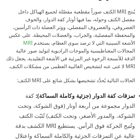
يُنتج MRI الكتف صوراً مقطعية مفصّلة لجميع الهياكل داخل
مفصل الكتف وحوله، بما فيها أوتار كفة الدوار، والحوف
الغضروفي، والغضروف المفصلي، ووتر العضلة ذات الرأسين،
والمحفظة المفصلية، والجراب، والعضلات المحيطة. على عكس
الأشعة السينية التي لا ترصد سوى العظام، يستخدم
MRI
المجالات المغناطيسية والموجات الراديوية لتوليد صور عالية
الدقة للأنسجة الرخوة غير المرئية في الأشعة التقليدية. يجعل ذلك
MRI لا غنى عنه لتشخيص الغالبية العظمى من مشكلات الكتف.
الحالات التالية يُحدَّد تشخيصها بشكل شائع على MRI الكتف:
تمزقات كفة الدوار (جزئية وكاملة السماكة):
كفة
الدوار مجموعة من أربعة أوتار (فوق الشوكة، وتحت
الشوكة، والمدور الأصغر، وتحت الكتف) تُثبّت الكتف
وتُتيح الحركة فوق الرأس. يستطيع MRI الكشف بدقة
عالية عن التمزقات الجزئية والكاملة السماكة واعتلال