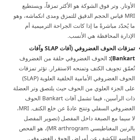
الأوتار. وتر فوق الشوكة هو الأكثر تمزقاً، ويستطيع
MRI قياس الحجم الدقيق للتمزق ومدى انكماشه، وهو
ما يُحدّد مباشرةً ما إذا كانت الجراحة الترميمية أم
الإدارة المحافظة هي الأنسب.
تمزقات الحوف الغضروفي (آفات SLAP وآفات
Bankart):
الحوف الغضروفي حلقة من الغضروف
تُعمّق تجويف الكتف وتمنحه الاستقرار. تؤثر تمزقات
الحوف الغضروفي الأمامية الخلفية العلوية (SLAP)
على الجزء العلوي من الحوف حيث يلتصق وتر العضلة
ذات الرأسين، فيما تشمل آفات Bankart الحوف
الغضروفي السفلي وتنتج عادةً عن خلع الكتف. MRI،
لا سيما مع الصبغة داخل المفصل (تصوير المفصل
بالرنين المغناطيسي MR arthrogram)، هو الفحص
الحاسم للكشف عن أمراض الحوف الغضروفي.