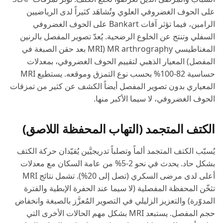
على الحوف الغضروفي العلوي وتُشاهَد كثيراً لدى الرياضيين
الرامين، فيما تؤثر آفات Bankart على الحوف الغضروفي
السفلي وتنتج عن الخلوع الرضحية. يُعدّ تصوير المفصل بالرنين
المغناطيسي MR arthrography (MRI بعد حقن الصبغة في
المفصل) المعيار الذهبي لتقييم الحوف الغضروفي، بمعدلات
حساسية 82-100% بحسب نوع التمزق وموقعه. يستطيع MRI
المعياري بدون تصوير المفصل أيضاً الكشف عن كثير من تمزقات
الحوف الغضروفي، لا سيما الأكبر منها.
الكتف المتجمد (التهاب المحفظة اللاصق)
يُسبّب الكتف المتجمد ألماً وتصلباً تدريجيَّين يُقيّدان حركة الكتف
بشكل حاد. يحدث في نحو 2-5% من عامة السكان مع معدلات
أعلى لدى مرضى السكري (تصل إلى 20%). تشمل نتائج MRI
تثخّن المحفظة المفصلية (لا سيما عند الحفرة الإبطية والفترة
المدوّرة) والتعزيز الزليلي في التصوير المُعزَّز بالصبغة وانخفاض
حجم المفصل. يستبعد MRI بشكل مهم الحالات الأخرى التي