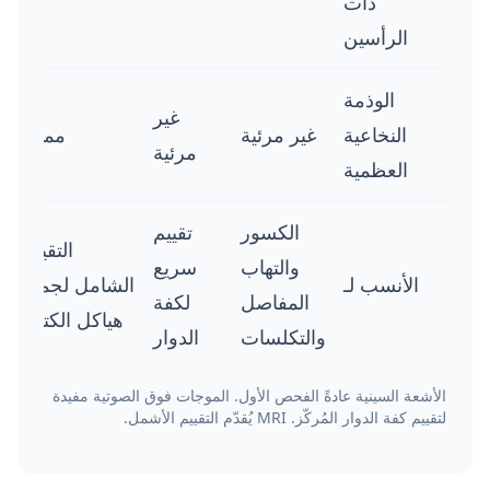
ذات
الرأسين
الوذمة
غير
النخاعية
غير مرئية
ممتاز
مرئية
العظمية
الكسور
تقييم
التقييم
والتهاب
سريع
الأنسب لـ
الشامل لجميع
المفاصل
لكفة
هياكل الكتف
والتكلسات
الدوار
الأشعة السينية عادةً الفحص الأول. الموجات فوق الصوتية مفيدة
لتقييم كفة الدوار المُركّز. MRI يُقدّم التقييم الأشمل.