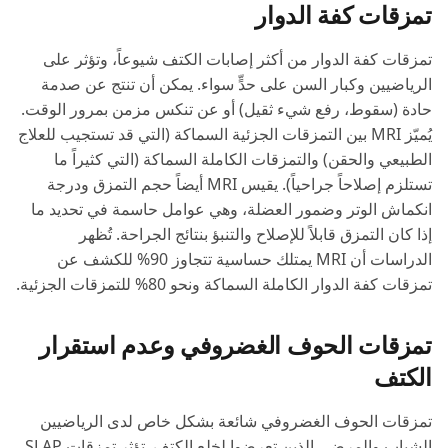
تمزقات كفة الدوار
تمزقات كفة الدوار من أكثر إصابات الكتف شيوعاً، وتؤثر على
الرياضيين وكبار السن على حدٍّ سواء. يمكن أن تنتج عن صدمة
حادة (سقوط، رفع شيء ثقيل) أو عن تنكس مزمن بمرور الوقت.
يُميّز MRI بين التمزقات الجزئية السماكة (التي قد تستجيب للعلاج
الطبيعي والحقن) والتمزقات الكاملة السماكة (التي كثيراً ما
تستلزم إصلاحاً جراحياً). يقيس MRI أيضاً حجم التمزق ودرجة
انكماش الوتر وضمور العضلة، وهي عوامل حاسمة في تحديد ما
إذا كان التمزق قابلاً للإصلاح والتنبؤ بنتائج الجراحة. تُظهر
الدراسات أن MRI يمتلك حساسية تتجاوز 90% للكشف عن
تمزقات كفة الدوار الكاملة السماكة ونحو 80% للتمزقات الجزئية.
تمزقات الحوف الغضروفي وعدم استقرار
الكتف
تمزقات الحوف الغضروفي شائعة بشكل خاص لدى الرياضيين
الشباب والمرضى الذين تعرضوا لخلع الكتف. تؤثر تمزقات SLAP